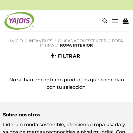
Saltar
al
contenido
INICIO
/
INFANTILES
/
CHICAS ADOLESCENTES
/
ROPA
ÍNTIMA
/
ROPA INTERIOR
FILTRAR
No se han encontrado productos que coincidan
con tu selección.
Sobre nosotros
Líder en moda sostenible, ofreciendo ropa usada y
saldos de marcas reconocidas a nivel mundial. Con