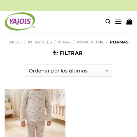
Saltar
al
contenido
INICIO
/
INFANTILES
/
NIÑAS
/
ROPA ÍNTIMA
/
PIJAMAS
FILTRAR
Añadir
a la
lista de
deseos