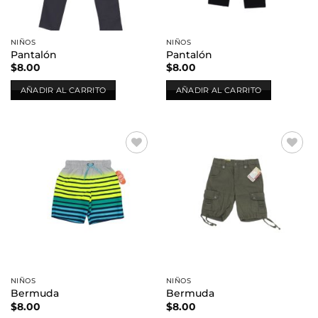
elegir
en
la
NIÑOS
NIÑOS
página
Pantalón
Pantalón
de
$
8.00
$
8.00
producto
AÑADIR AL CARRITO
AÑADIR AL CARRITO
Añadir
Añadir
a la
a la
lista de
lista de
deseos
deseos
NIÑOS
NIÑOS
Bermuda
Bermuda
$
8.00
$
8.00