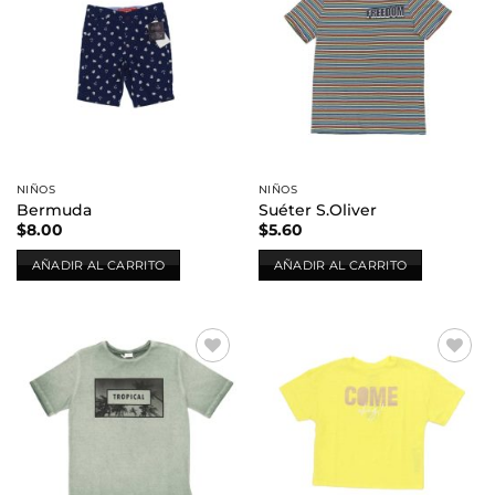
Añadir
Añadir
a la
a la
lista de
lista de
deseos
deseos
NIÑOS
NIÑOS
Bermuda
Suéter S.Oliver
$
8.00
$
5.60
AÑADIR AL CARRITO
AÑADIR AL CARRITO
Añadir
Añadir
a la
a la
lista de
lista de
deseos
deseos