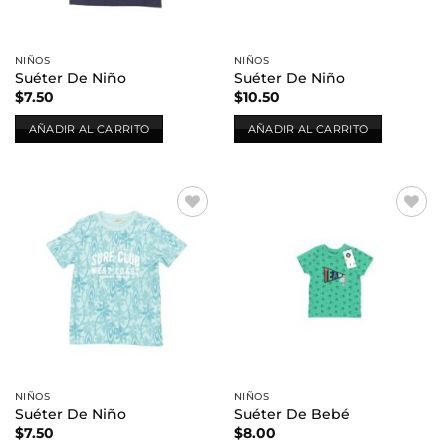
NIÑOS
NIÑOS
Suéter De Niño
Suéter De Niño
$
7.50
$
10.50
AÑADIR AL CARRITO
AÑADIR AL CARRITO
Añadir
Añadir
a la
a la
lista de
lista de
deseos
deseos
NIÑOS
NIÑOS
Suéter De Niño
Suéter De Bebé
$
7.50
$
8.00