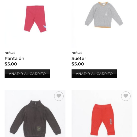
Añadir
Añadir
a la
a la
lista de
lista de
deseos
deseos
NIÑOS
NIÑOS
Pantalón
Suéter
$
5.00
$
5.00
AÑADIR AL CARRITO
AÑADIR AL CARRITO
Añadir
Añadir
a la
a la
lista de
lista de
deseos
deseos