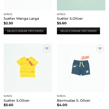
NIÑOS
NIÑOS
Suéter Manga Larga
Suéter S.Oliver
$
2.50
$
5.60
SELECCIONAR OPCIONES
SELECCIONAR OPCIONES
Este
Este
producto
producto
tiene
tiene
múltiples
múltiples
Añadir
Añadir
variantes.
variantes.
a la
a la
Las
Las
lista de
lista de
deseos
deseos
opciones
opciones
se
se
pueden
pueden
elegir
elegir
en
en
la
la
NIÑOS
NIÑOS
página
página
Suéter S.Oliver
Bermudas S. Oliver
de
de
$
5.60
$
4.00
producto
producto