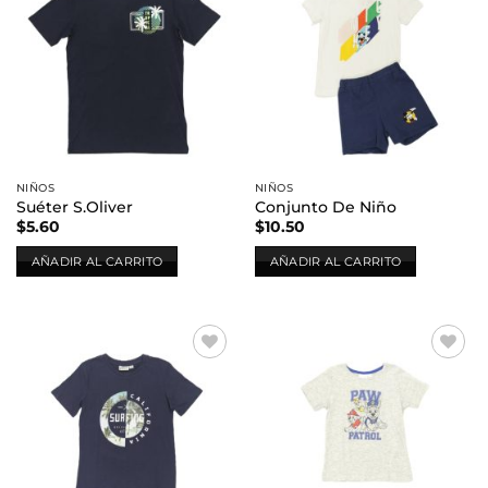
Añadir
Añadir
a la
a la
lista de
lista de
deseos
deseos
NIÑOS
NIÑOS
Suéter S.Oliver
Conjunto De Niño
$
5.60
$
10.50
AÑADIR AL CARRITO
AÑADIR AL CARRITO
Añadir
Añadir
a la
a la
lista de
lista de
deseos
deseos