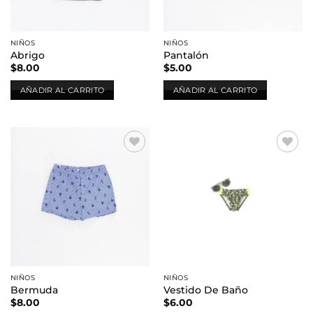
NIÑOS
NIÑOS
Abrigo
Pantalón
$
8.00
$
5.00
AÑADIR AL CARRITO
AÑADIR AL CARRITO
Añadir
Añadir
a la
a la
lista de
lista de
deseos
deseos
NIÑOS
NIÑOS
Bermuda
Vestido De Baño
$
8.00
$
6.00