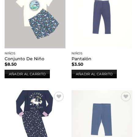
Añadir
Añadir
a la
a la
lista de
lista de
deseos
deseos
NIÑOS
NIÑOS
Conjunto De Niño
Pantalón
$
8.50
$
3.50
AÑADIR AL CARRITO
AÑADIR AL CARRITO
Añadir
Añadir
a la
a la
lista de
lista de
deseos
deseos