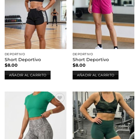
Añadir
Añadir
a la
a la
lista de
lista de
deseos
deseos
DEPORTIVO
DEPORTIVO
Short Deportivo
Short Deportivo
$
8.00
$
8.00
AÑADIR AL CARRITO
AÑADIR AL CARRITO
Añadir
Añadir
a la
a la
lista de
lista de
deseos
deseos