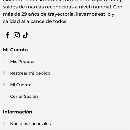
saldos de marcas reconocidas a nivel mundial. Con
más de 29 años de trayectoria, llevamos estilo y
calidad al alcance de todos.
Mi Cuenta
Mis Pedidos
Rastrear mi pedido
Mi Cuenta
Cerrar Sesión
Información
Nuestras sucursales