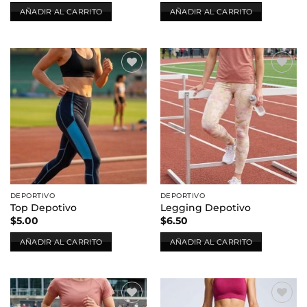
AÑADIR AL CARRITO
AÑADIR AL CARRITO
Añadir
Añadir
a la
a la
lista de
lista de
deseos
deseos
DEPORTIVO
DEPORTIVO
Top Depotivo
Legging Depotivo
$
5.00
$
6.50
AÑADIR AL CARRITO
AÑADIR AL CARRITO