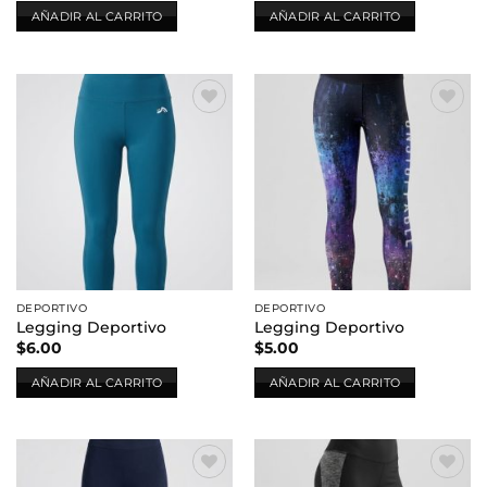
AÑADIR AL CARRITO
AÑADIR AL CARRITO
Añadir
Añadir
a la
a la
lista de
lista de
deseos
deseos
DEPORTIVO
DEPORTIVO
Legging Deportivo
Legging Deportivo
$
6.00
$
5.00
AÑADIR AL CARRITO
AÑADIR AL CARRITO