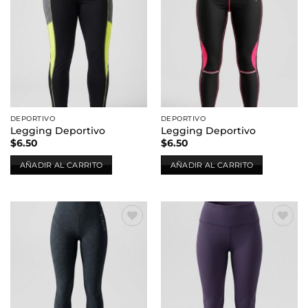
Añadir
Añadir
a la
a la
lista de
lista de
deseos
deseos
DEPORTIVO
DEPORTIVO
Legging Deportivo
Legging Deportivo
$
6.50
$
6.50
AÑADIR AL CARRITO
AÑADIR AL CARRITO
Añadir
Añadir
a la
a la
lista de
lista de
deseos
deseos