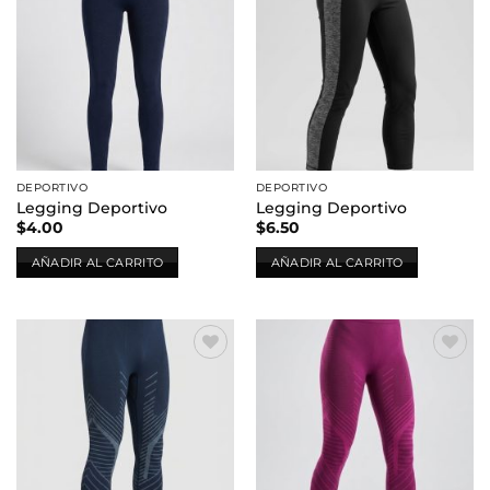
Añadir
Añadir
a la
a la
lista de
lista de
deseos
deseos
DEPORTIVO
DEPORTIVO
Legging Deportivo
Legging Deportivo
$
4.00
$
6.50
AÑADIR AL CARRITO
AÑADIR AL CARRITO
Añadir
Añadir
a la
a la
lista de
lista de
deseos
deseos