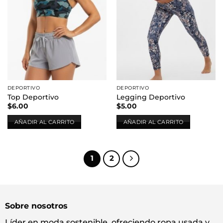
Añadir
Añadir
a la
a la
lista de
lista de
deseos
deseos
DEPORTIVO
DEPORTIVO
Top Deportivo
Legging Deportivo
$
6.00
$
5.00
AÑADIR AL CARRITO
AÑADIR AL CARRITO
1
2
Sobre nosotros
Líder en moda sostenible, ofreciendo ropa usada y