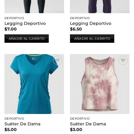
DEPORTIVO
DEPORTIVO
Legging Deportivo
Legging Deportivo
$
7.00
$
6.50
AÑADIR AL CARRITO
AÑADIR AL CARRITO
Añadir
Añadir
a la
a la
lista de
lista de
deseos
deseos
DEPORTIVO
DEPORTIVO
Suéter De Dama
Suéter De Dama
$
5.00
$
3.00