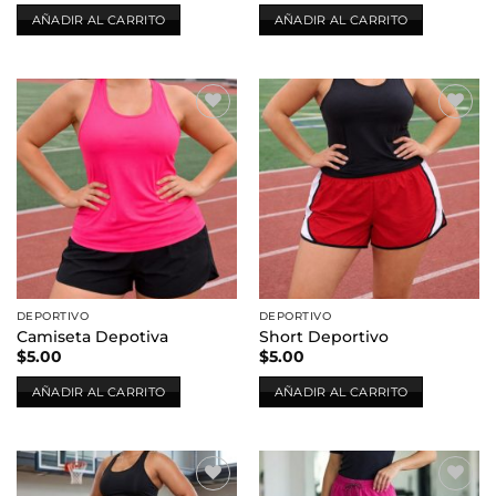
AÑADIR AL CARRITO
AÑADIR AL CARRITO
Añadir
Añadir
a la
a la
lista de
lista de
deseos
deseos
DEPORTIVO
DEPORTIVO
Camiseta Depotiva
Short Deportivo
$
5.00
$
5.00
AÑADIR AL CARRITO
AÑADIR AL CARRITO