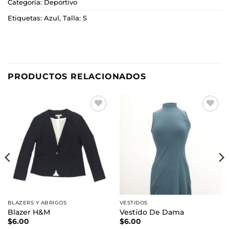
Categoría:
Deportivo
Etiquetas:
Azul
,
Talla: S
PRODUCTOS RELACIONADOS
Añadir
Añadir
a la
a la
lista de
lista de
deseos
deseos
BLAZERS Y ABRIGOS
VESTIDOS
Blazer H&M
Vestido De Dama
$
6.00
$
6.00