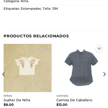
Categoría:
Niña
Etiquetas:
Estampados
,
Talla: 12M
PRODUCTOS RELACIONADOS
Añadir
Añadir
a la
a la
lista de
lista de
deseos
deseos
NIÑOS
CAMISAS
Suéter De Niña
Camisa De Caballero
$
8.00
$
12.00