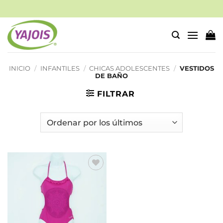
Saltar
al
contenido
INICIO
/
INFANTILES
/
CHICAS ADOLESCENTES
/
VESTIDOS
DE BAÑO
FILTRAR
Añadir
a la
lista de
deseos