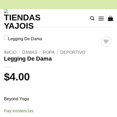
Saltar
al
contenido
Añadir
INICIO
/
DAMAS
/
ROPA
/
DEPORTIVO
a la
Legging De Dama
lista de
deseos
$
4.00
Beyond Yoga
Hay existencias