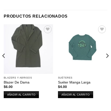
PRODUCTOS RELACIONADOS
Añadir
Añadir
a la
a la
lista de
lista de
deseos
deseos
BLAZERS Y ABRIGOS
SUÉTERES
Blazer De Dama
Suéter Manga Larga
$
6.00
$
4.00
AÑADIR AL CARRITO
AÑADIR AL CARRITO