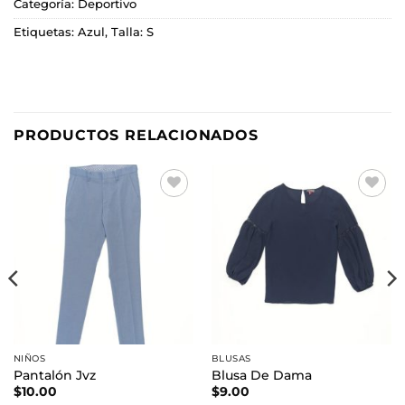
Categoría:
Deportivo
Etiquetas:
Azul
,
Talla: S
PRODUCTOS RELACIONADOS
Añadir
Añadir
a la
a la
lista de
lista de
deseos
deseos
NIÑOS
BLUSAS
Pantalón Jvz
Blusa De Dama
$
10.00
$
9.00