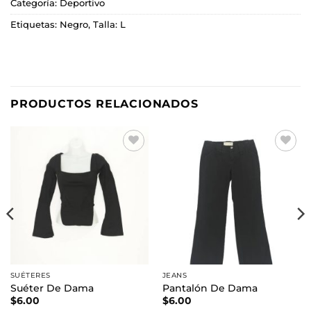
Categoría:
Deportivo
Etiquetas:
Negro
,
Talla: L
PRODUCTOS RELACIONADOS
Añadir
Añadir
a la
a la
lista de
lista de
deseos
deseos
SUÉTERES
JEANS
Suéter De Dama
Pantalón De Dama
$
6.00
$
6.00