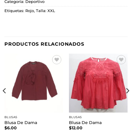
Categoría:
Deportivo
Etiquetas:
Rojo
,
Talla: XXL
PRODUCTOS RELACIONADOS
Añadir
Añadir
a la
a la
lista de
lista de
deseos
deseos
BLUSAS
BLUSAS
Blusa De Dama
Blusa De Dama
$
6.00
$
12.00