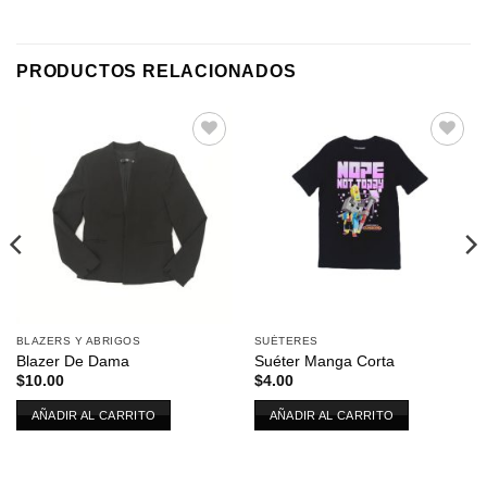
PRODUCTOS RELACIONADOS
Añadir
Añadir
a la
a la
lista de
lista de
deseos
deseos
BLAZERS Y ABRIGOS
SUÉTERES
Blazer De Dama
Suéter Manga Corta
$
10.00
$
4.00
AÑADIR AL CARRITO
AÑADIR AL CARRITO