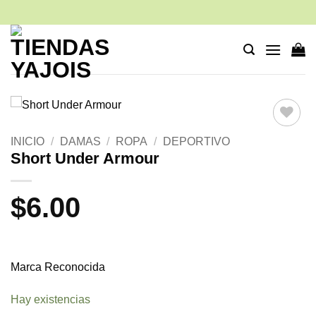
Saltar
al
contenido
Añadir
INICIO
/
DAMAS
/
ROPA
/
DEPORTIVO
a la
Short Under Armour
lista de
deseos
$
6.00
Marca Reconocida
Hay existencias