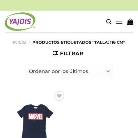
Saltar
al
contenido
INICIO
/
PRODUCTOS ETIQUETADOS “TALLA: 116 CM”
FILTRAR
Añadir
a la
lista de
deseos