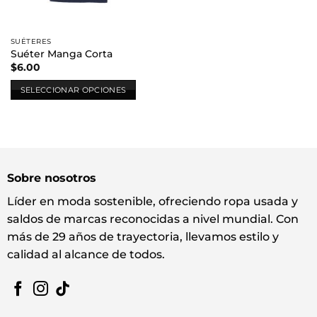
SUÉTERES
Suéter Manga Corta
$
6.00
SELECCIONAR OPCIONES
Este
producto
tiene
múltiples
variantes.
Sobre nosotros
Las
opciones
Líder en moda sostenible, ofreciendo ropa usada y
se
saldos de marcas reconocidas a nivel mundial. Con
pueden
más de 29 años de trayectoria, llevamos estilo y
elegir
calidad al alcance de todos.
en
la
página
de
producto