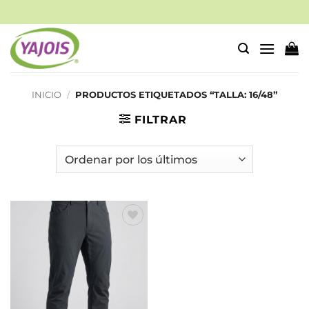
Saltar
al
contenido
INICIO
/
PRODUCTOS ETIQUETADOS “TALLA: 16/48”
FILTRAR
Añadir
a la
lista de
deseos