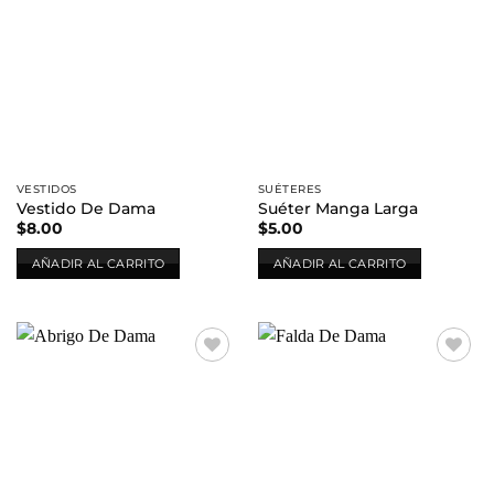
Añadir
Añadir
a la
a la
lista de
lista de
deseos
deseos
VESTIDOS
SUÉTERES
Vestido De Dama
Suéter Manga Larga
$
8.00
$
5.00
AÑADIR AL CARRITO
AÑADIR AL CARRITO
Añadir
Añadir
a la
a la
lista de
lista de
deseos
deseos