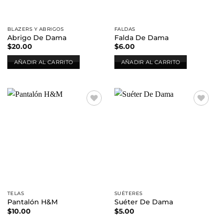
BLAZERS Y ABRIGOS
FALDAS
Abrigo De Dama
Falda De Dama
$
20.00
$
6.00
AÑADIR AL CARRITO
AÑADIR AL CARRITO
Añadir
Añadir
a la
a la
lista de
lista de
deseos
deseos
TELAS
SUÉTERES
Pantalón H&M
Suéter De Dama
$
10.00
$
5.00