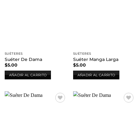
Añadir
Añadir
a la
a la
lista de
lista de
deseos
deseos
SUÉTERES
SUÉTERES
Suéter De Dama
Suéter Manga Larga
$
5.00
$
5.00
AÑADIR AL CARRITO
AÑADIR AL CARRITO
Añadir
Añadir
a la
a la
lista de
lista de
deseos
deseos