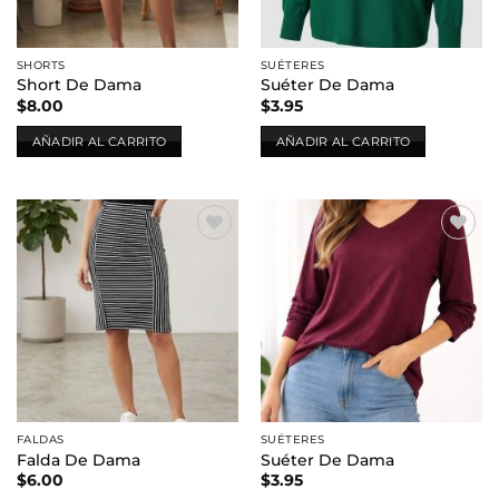
SHORTS
SUÉTERES
Short De Dama
Suéter De Dama
$
8.00
$
3.95
AÑADIR AL CARRITO
AÑADIR AL CARRITO
Añadir
Añadir
a la
a la
lista de
lista de
deseos
deseos
FALDAS
SUÉTERES
Falda De Dama
Suéter De Dama
$
6.00
$
3.95