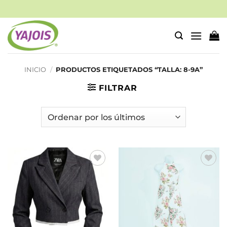
Saltar
al
contenido
INICIO
/
PRODUCTOS ETIQUETADOS “TALLA: 8-9A”
FILTRAR
Añadir
Añadir
a la
a la
lista de
lista de
deseos
deseos