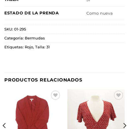
ESTADO DE LA PRENDA
Como nueva
SKU:
01-295
Categoría:
Bermudas
Etiquetas:
Rojo
,
Talla: 31
PRODUCTOS RELACIONADOS
Añadir
Añadir
a la
a la
lista de
lista de
deseos
deseos