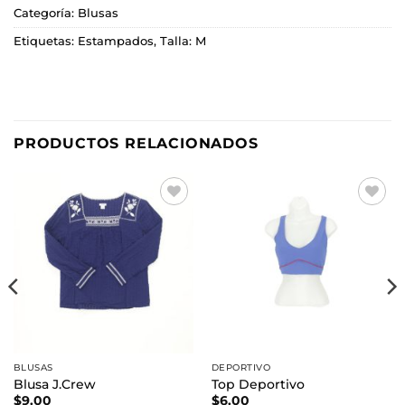
Categoría:
Blusas
Etiquetas:
Estampados
,
Talla: M
PRODUCTOS RELACIONADOS
Añadir
Añadir
a la
a la
lista de
lista de
deseos
deseos
BLUSAS
DEPORTIVO
Blusa J.Crew
Top Deportivo
$
9.00
$
6.00