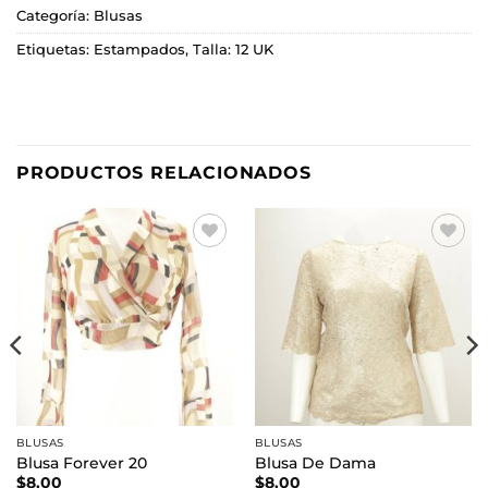
Categoría:
Blusas
Etiquetas:
Estampados
,
Talla: 12 UK
PRODUCTOS RELACIONADOS
Añadir
Añadir
a la
a la
lista de
lista de
deseos
deseos
BLUSAS
BLUSAS
Blusa Forever 20
Blusa De Dama
$
8.00
$
8.00