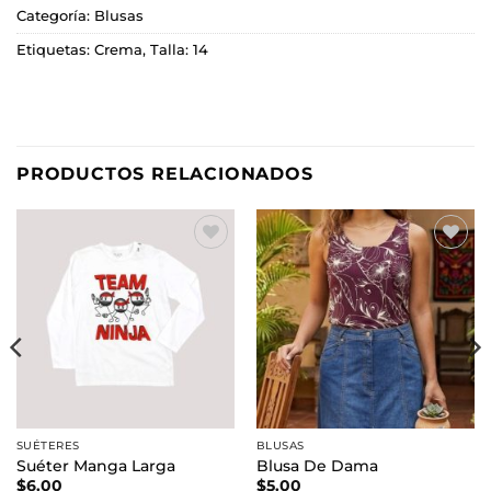
Categoría:
Blusas
Etiquetas:
Crema
,
Talla: 14
PRODUCTOS RELACIONADOS
Añadir
Añadir
a la
a la
lista de
lista de
deseos
deseos
SUÉTERES
BLUSAS
Suéter Manga Larga
Blusa De Dama
$
6.00
$
5.00