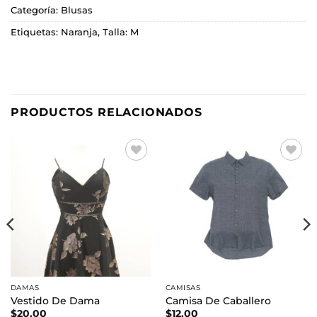
Categoría:
Blusas
Etiquetas:
Naranja
,
Talla: M
PRODUCTOS RELACIONADOS
Añadir
Añadir
a la
a la
lista de
lista de
deseos
deseos
DAMAS
CAMISAS
Vestido De Dama
Camisa De Caballero
$
20.00
$
12.00