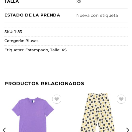
TALLA
XS
ESTADO DE LA PRENDA
Nueva con etiqueta
SKU:
1-83
Categoría:
Blusas
Etiquetas:
Estampado
,
Talla: XS
PRODUCTOS RELACIONADOS
Añadir
Añadir
a la
a la
lista de
lista de
deseos
deseos