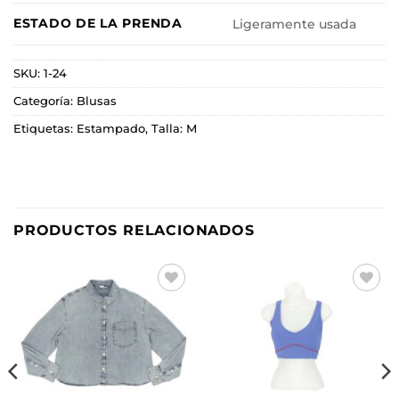
ESTADO DE LA PRENDA
Ligeramente usada
SKU:
1-24
Categoría:
Blusas
Etiquetas:
Estampado
,
Talla: M
PRODUCTOS RELACIONADOS
Añadir
Añadir
a la
a la
lista de
lista de
deseos
deseos