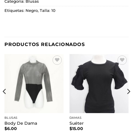
Categoría:
Blusas
Etiquetas:
Negro
,
Talla: 10
PRODUCTOS RELACIONADOS
Añadir
Añadir
a la
a la
lista de
lista de
deseos
deseos
BLUSAS
DAMAS
Body De Dama
Suéter
$
6.00
$
15.00