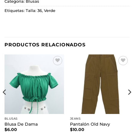
Categoría:
Blusas
Etiquetas:
Talla: 36
,
Verde
PRODUCTOS RELACIONADOS
Añadir
Añadir
a la
a la
lista de
lista de
deseos
deseos
BLUSAS
JEANS
Blusa De Dama
Pantalón Old Navy
$
6.00
$
10.00