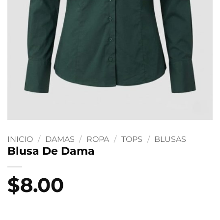
INICIO
/
DAMAS
/
ROPA
/
TOPS
/
BLUSAS
Blusa De Dama
$
8.00