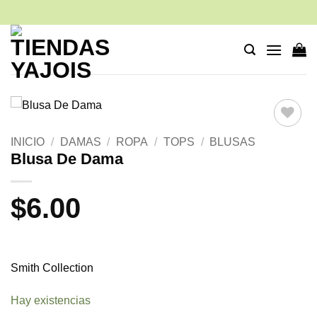
Saltar
al
contenido
Añadir
INICIO
/
DAMAS
/
ROPA
/
TOPS
/
BLUSAS
a la
Blusa De Dama
lista de
deseos
$
6.00
Smith Collection
Hay existencias