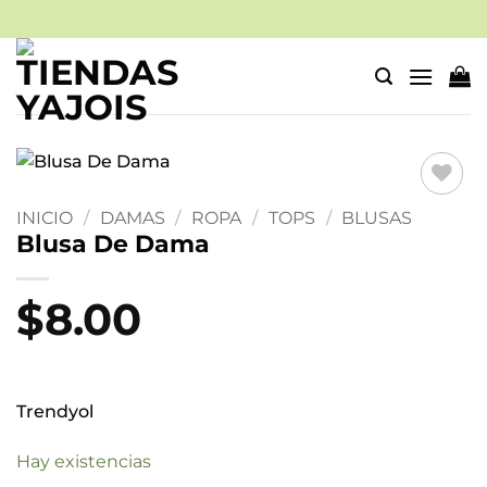
Saltar
al
contenido
Añadir
INICIO
/
DAMAS
/
ROPA
/
TOPS
/
BLUSAS
a la
Blusa De Dama
lista
de
deseos
$
8.00
Trendyol
Hay existencias