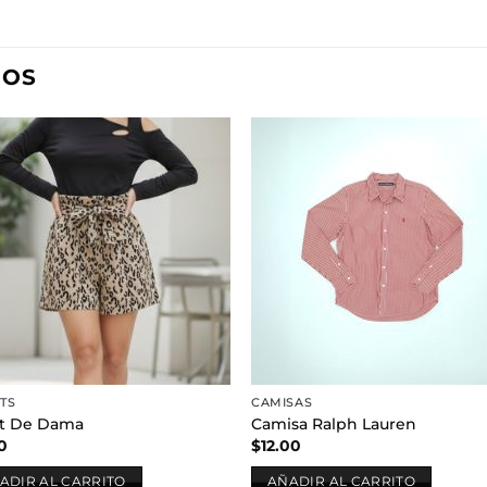
DOS
Añadir
Aña
a la
a l
lista de
lista
deseos
des
TS
CAMISAS
t De Dama
Camisa Ralph Lauren
0
$
12.00
ADIR AL CARRITO
AÑADIR AL CARRITO