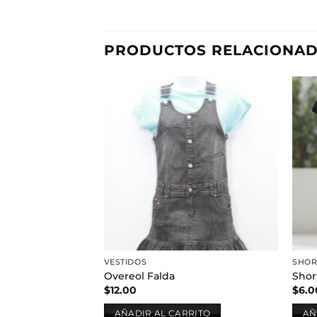
PRODUCTOS RELACIONA
Añadir
a la
lista de
deseos
VESTIDOS
SHOR
Overeol Falda
Shor
$
12.00
$
6.0
AÑADIR AL CARRITO
AÑ