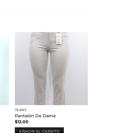
dir
Añadir
a
a la
 de
lista de
eos
deseos
JEANS
Pantalón De Dama
$
12.00
AÑADIR AL CARRITO