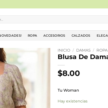
NOVEDADES!
ROPA
ACCESORIOS
CALZADOS
ELEGA
INICIO
/
DAMAS
/
ROPA
Blusa De Dam
Añadir
a la
$
8.00
lista
de
deseos
Tu Woman
Hay existencias