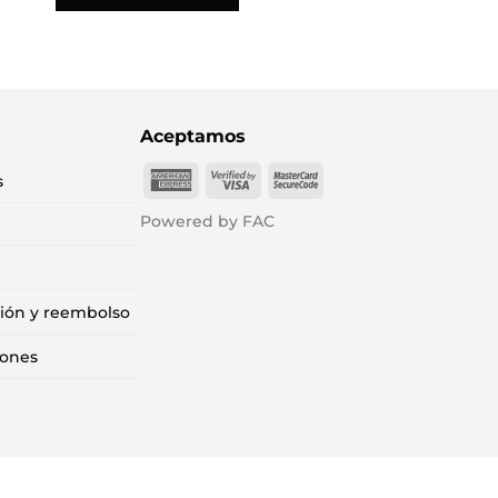
Aceptamos
American
Visa
MasterCard
s
Express
2
2
Powered by FAC
ción y reembolso
iones