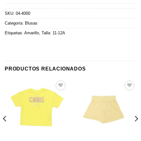
SKU:
04-4000
Categoría:
Blusas
Etiquetas:
Amarillo
,
Talla: 11-12A
PRODUCTOS RELACIONADOS
Añadir
Añadir
a la
a la
lista de
lista de
deseos
deseos