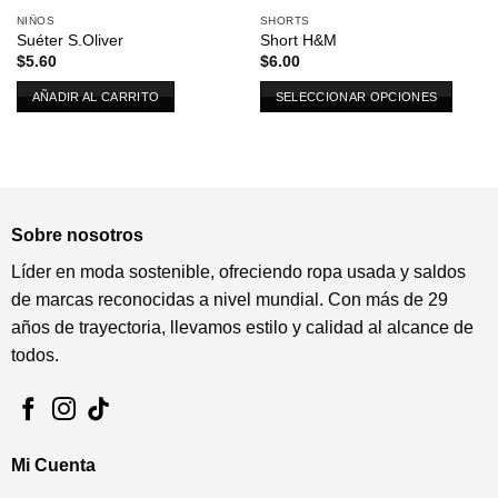
NIÑOS
SHORTS
Suéter S.Oliver
Short H&M
$
5.60
$
6.00
AÑADIR AL CARRITO
SELECCIONAR OPCIONES
Este
producto
tiene
múltiples
variantes.
Sobre nosotros
Las
opciones
Líder en moda sostenible, ofreciendo ropa usada y saldos
se
de marcas reconocidas a nivel mundial. Con más de 29
pueden
años de trayectoria, llevamos estilo y calidad al alcance de
elegir
todos.
en
la
página
de
producto
Mi Cuenta