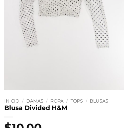
INICIO
/
DAMAS
/
ROPA
/
TOPS
/
BLUSAS
Blusa Divided H&M
$
10.00