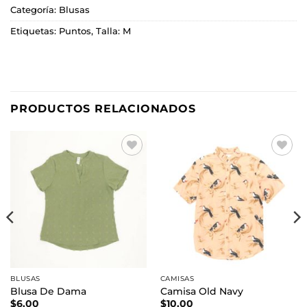
Categoría:
Blusas
Etiquetas:
Puntos
,
Talla: M
PRODUCTOS RELACIONADOS
Añadir
Añadir
a la
a la
lista de
lista de
deseos
deseos
BLUSAS
CAMISAS
Blusa De Dama
Camisa Old Navy
$
6.00
$
10.00