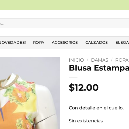
NOVEDADES!
ROPA
ACCESORIOS
CALZADOS
ELEGA
INICIO
/
DAMAS
/
ROPA
Blusa Estamp
Añadir
a la
$
12.00
lista
de
deseos
Con detalle en el cuello.
Sin existencias