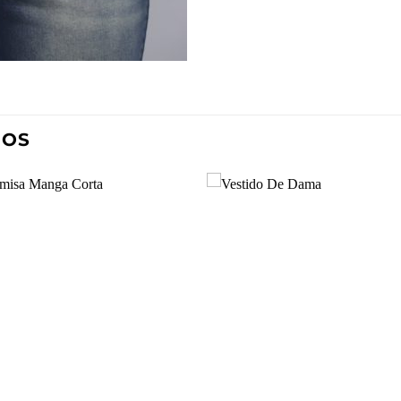
DOS
Añadir
Aña
a la
a l
lista de
lista
deseos
des