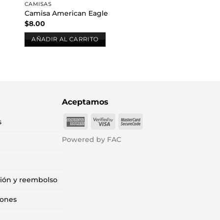
CAMISAS
Camisa American Eagle
$
8.00
AÑADIR AL CARRITO
Aceptamos
American
Visa
MasterCard
s
Express
2
2
Powered by FAC
ción y reembolso
iones