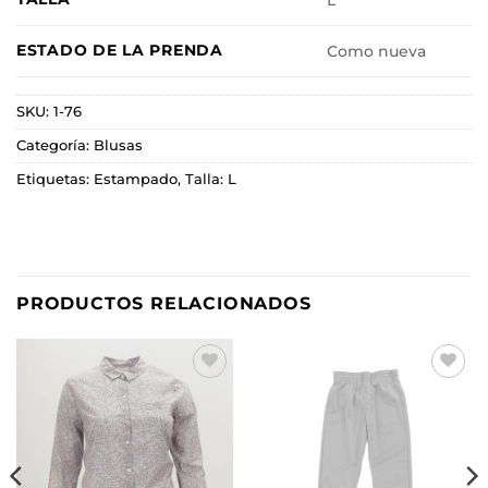
L
ESTADO DE LA PRENDA
Como nueva
SKU:
1-76
Categoría:
Blusas
Etiquetas:
Estampado
,
Talla: L
PRODUCTOS RELACIONADOS
Añadir
Añadir
a la
a la
lista de
lista de
deseos
deseos