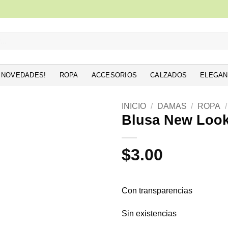
NOVEDADES!
ROPA
ACCESORIOS
CALZADOS
ELEGAN
INICIO
/
DAMAS
/
ROPA
/
Blusa New Loo
Añadir
a la
$
3.00
lista de
deseos
Con transparencias
Sin existencias