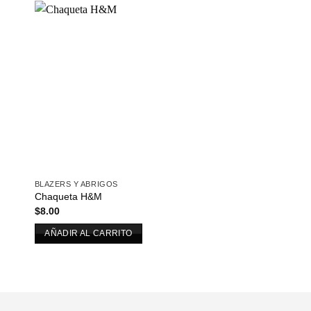
dir
Añadir
a
a la
 de
lista de
eos
deseos
BLAZERS Y ABRIGOS
Chaqueta H&M
$
8.00
AÑADIR AL CARRITO