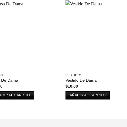
Añadir
Aña
a la
a l
lista de
lista
deseos
des
AS
VESTIDOS
a De Dama
Vestido De Dama
00
$
10.00
ADIR AL CARRITO
AÑADIR AL CARRITO