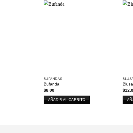
Añadir
a la
lista de
deseos
BUFANDAS
BLUS
Bufanda
Blus
$
8.00
$
12.
AÑADIR AL CARRITO
AÑ