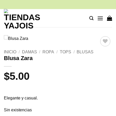
Saltar
al
contenido
Añadir
INICIO
/
DAMAS
/
ROPA
/
TOPS
/
BLUSAS
a la
Blusa Zara
lista de
deseos
$
5.00
Elegante y casual.
Sin existencias