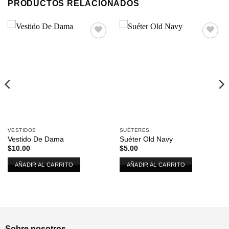
PRODUCTOS RELACIONADOS
Añadir
Añadir
a la
a la
lista de
lista de
deseos
deseos
VESTIDOS
SUÉTERES
Vestido De Dama
Suéter Old Navy
$
10.00
$
5.00
AÑADIR AL CARRITO
AÑADIR AL CARRITO
Sobre nosotros