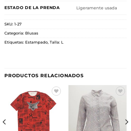
ESTADO DE LA PRENDA
Ligeramente usada
SKU:
1-27
Categoría:
Blusas
Etiquetas:
Estampado
,
Talla: L
PRODUCTOS RELACIONADOS
Añadir
Añadir
a la
a la
lista de
lista de
deseos
deseos