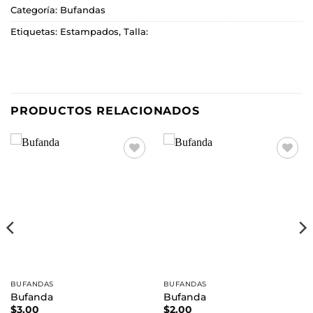
Categoría:
Bufandas
Etiquetas:
Estampados
,
Talla:
PRODUCTOS RELACIONADOS
Añadir
Añadir
a la
a la
lista de
lista de
deseos
deseos
BUFANDAS
BUFANDAS
Bufanda
Bufanda
$
3.00
$
2.00