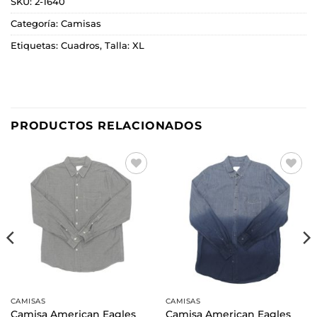
SKU:
2-1640
Categoría:
Camisas
Etiquetas:
Cuadros
,
Talla: XL
PRODUCTOS RELACIONADOS
Añadir
Añadir
a la
a la
lista de
lista de
deseos
deseos
CAMISAS
CAMISAS
Camisa American Eagles
Camisa American Eagles