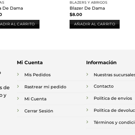
AS
BLAZERS Y ABRIGOS
a De Dama
Blazer De Dama
0
$
8.00
ADIR AL CARRITO
AÑADIR AL CARRITO
Mi Cuenta
Información
o
Mis Pedidos
Nuestras sucursale
Contacto
Rastrear mi pedido
s de
o y
Política de envíos
Mi Cuenta
Política de devolu
Cerrar Sesión
Términos y condic