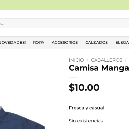
NOVEDADES!
ROPA
ACCESORIOS
CALZADOS
ELEGA
INICIO
/
CABALLEROS
/
Camisa Manga
Añadir
a la
$
10.00
lista
de
deseos
Fresca y casual
Sin existencias