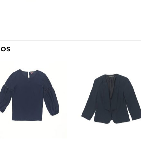
DOS
Añadir
Aña
a la
a l
lista de
lista
deseos
des