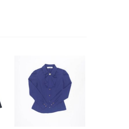
dir
Añadir
a
a la
 de
lista de
eos
deseos