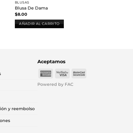
BLUSAS
Blusa De Dama
$
8.00
AÑADIR AL CARRITO
Aceptamos
American
Visa
MasterCard
s
Express
2
2
Powered by FAC
ción y reembolso
iones