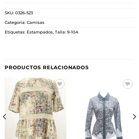
SKU:
0326-523
Categoría:
Camisas
Etiquetas:
Estampados
,
Talla: 9-10A
PRODUCTOS RELACIONADOS
Añadir
Añadir
a la
a la
lista de
lista de
deseos
deseos