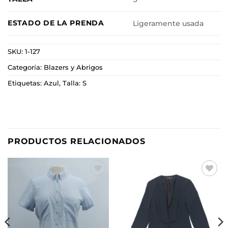
ESTADO DE LA PRENDA
Ligeramente usada
SKU:
1-127
Categoría:
Blazers y Abrigos
Etiquetas:
Azul
,
Talla: S
PRODUCTOS RELACIONADOS
Añadir
Añadir
a la
a la
lista de
lista de
deseos
deseos