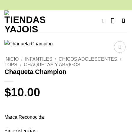
Saltar
al
contenido
Añadir
INICIO
/
INFANTILES
/
CHICOS ADOLESCENTES
/
a la
TOPS
/
CHAQUETAS Y ABRIGOS
lista de
Chaqueta Champion
deseos
$
10.00
Marca Reconocida
Sin existencias