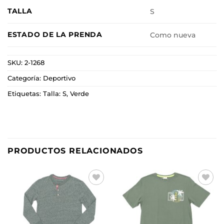
TALLA
S
ESTADO DE LA PRENDA
Como nueva
SKU:
2-1268
Categoría:
Deportivo
Etiquetas:
Talla: S
,
Verde
PRODUCTOS RELACIONADOS
Añadir
Añadir
a la
a la
lista de
lista de
deseos
deseos