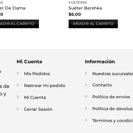
AS
SUÉTERES
er De Dama
Suéter Bershka
00
$
6.00
ADIR AL CARRITO
AÑADIR AL CARRITO
Mi Cuenta
Información
o
Mis Pedidos
Nuestras sucursale
Contacto
Rastrear mi pedido
s de
o y
Política de envíos
Mi Cuenta
Política de devolu
Cerrar Sesión
Términos y condic