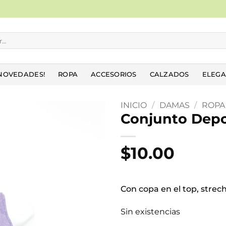
NOVEDADES!
ROPA
ACCESORIOS
CALZADOS
ELEGA
INICIO
/
DAMAS
/
ROPA
Conjunto Depo
Añadir
a la
$
10.00
lista
de
deseos
Con copa en el top, strec
Sin existencias