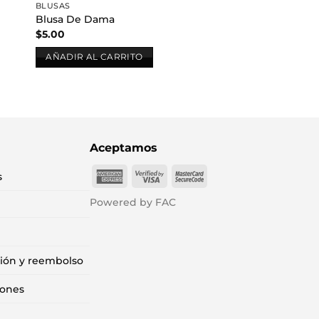
BLUSAS
Blusa De Dama
$
5.00
AÑADIR AL CARRITO
Aceptamos
American
Visa
MasterCard
s
Express
2
2
Powered by FAC
ción y reembolso
iones