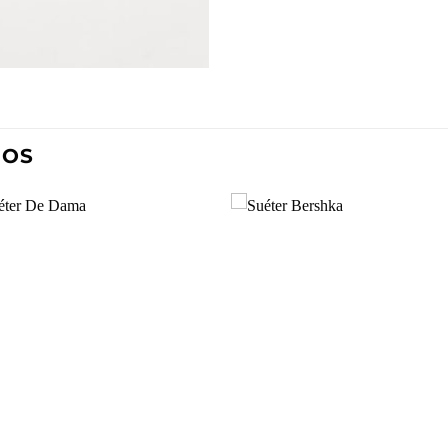
DOS
Añadir
Aña
a la
a l
lista de
lista
deseos
des