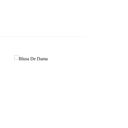
dir
Añadir
a
a la
 de
lista de
eos
deseos