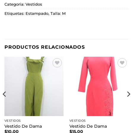
Categoría:
Vestidos
Etiquetas:
Estampado
,
Talla: M
PRODUCTOS RELACIONADOS
Añadir
Añadir
a la
a la
lista de
lista de
deseos
deseos
VESTIDOS
VESTIDOS
Vestido De Dama
Vestido De Dama
$
10.00
$
15.00