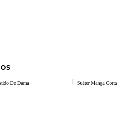
DOS
Añadir
Aña
a la
a l
lista de
lista
deseos
des