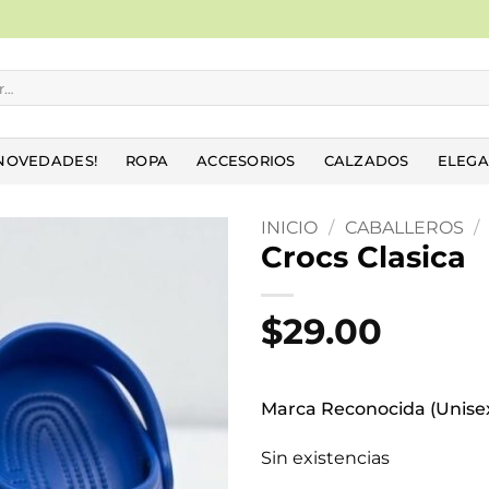
NOVEDADES!
ROPA
ACCESORIOS
CALZADOS
ELEGA
INICIO
/
CABALLEROS
/
Crocs Clasica
Añadir
a la
$
29.00
lista
de
deseos
Marca Reconocida (Unisex
Sin existencias