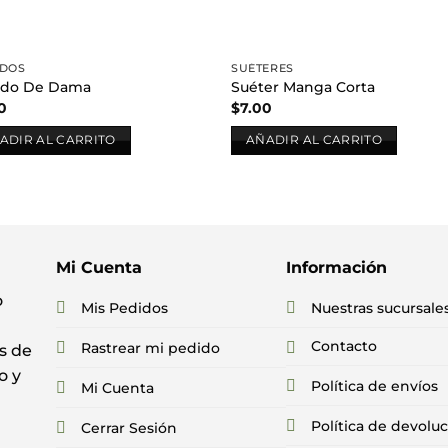
IDOS
SUÉTERES
ido De Dama
Suéter Manga Corta
0
$
7.00
ADIR AL CARRITO
AÑADIR AL CARRITO
Mi Cuenta
Información
o
Mis Pedidos
Nuestras sucursale
Contacto
Rastrear mi pedido
s de
o y
Política de envíos
Mi Cuenta
Política de devolu
Cerrar Sesión