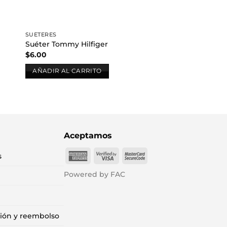
SUÉTERES
Suéter Tommy Hilfiger
$
6.00
AÑADIR AL CARRITO
Aceptamos
American
Visa
MasterCard
s
Express
2
2
Powered by FAC
ción y reembolso