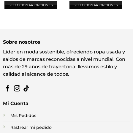
SELECCIONAR OPCIONES
SELECCIONAR OPCIONES
Este
Este
producto
producto
tiene
tiene
múltiples
múltiples
variantes.
variantes.
Sobre nosotros
Las
Las
opciones
opciones
Líder en moda sostenible, ofreciendo ropa usada y
se
se
saldos de marcas reconocidas a nivel mundial. Con
pueden
pueden
más de 29 años de trayectoria, llevamos estilo y
elegir
elegir
calidad al alcance de todos.
en
en
la
la
página
página
de
de
producto
producto
Mi Cuenta
Mis Pedidos
Rastrear mi pedido