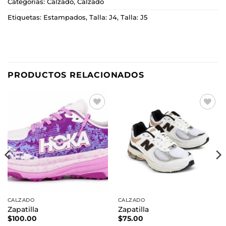
Categorías:
Calzado
,
Calzado
Etiquetas:
Estampados
,
Talla: J4
,
Talla: J5
PRODUCTOS RELACIONADOS
Añadir
Añadir
a la
a la
lista de
lista de
deseos
deseos
CALZADO
CALZADO
Zapatilla
Zapatilla
$
100.00
$
75.00