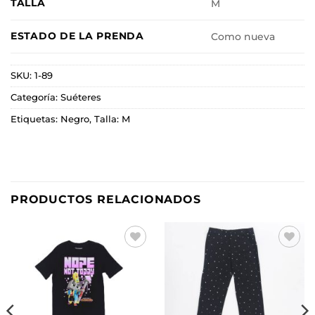
TALLA
M
ESTADO DE LA PRENDA
Como nueva
SKU:
1-89
Categoría:
Suéteres
Etiquetas:
Negro
,
Talla: M
PRODUCTOS RELACIONADOS
Añadir
Añadir
a la
a la
lista de
lista de
deseos
deseos