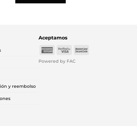
Aceptamos
American
Visa
MasterCard
s
Express
2
2
Powered by FAC
ción y reembolso
iones