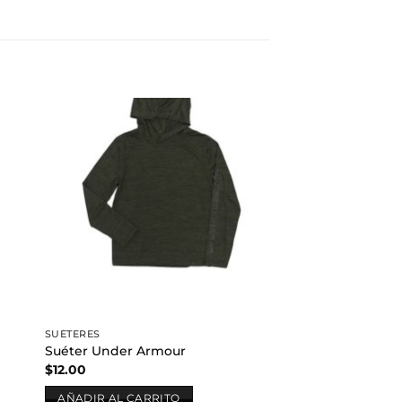
dir
Añadir
a
a la
 de
lista de
eos
deseos
SUÉTERES
Suéter Under Armour
$
12.00
AÑADIR AL CARRITO