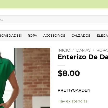
NOVEDADES!
ROPA
ACCESORIOS
CALZADOS
ELEGA
INICIO
/
DAMAS
/
ROPA
Enterizo De 
Añadir
a la
$
8.00
lista
de
deseos
PRETTYGARDEN
Hay existencias