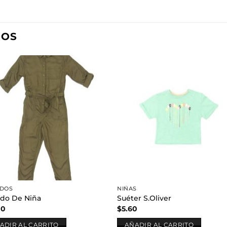
DOS
Añadir
Aña
a la
a l
lista de
lista
deseos
des
IDOS
NIÑAS
ido De Niña
Suéter S.Oliver
00
$
5.60
ADIR AL CARRITO
AÑADIR AL CARRITO