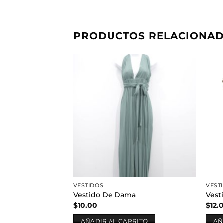
PRODUCTOS RELACIONA
Añadir
a la
lista de
deseos
VESTIDOS
VEST
Vestido De Dama
Vest
$
10.00
$
12.
AÑADIR AL CARRITO
AÑ