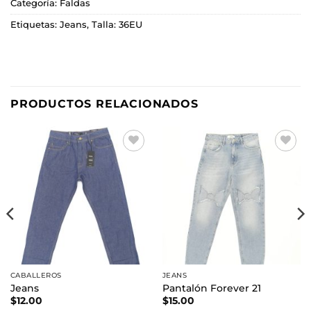
Categoría:
Faldas
Etiquetas:
Jeans
,
Talla: 36EU
PRODUCTOS RELACIONADOS
Añadir
Añadir
a la
a la
lista de
lista de
deseos
deseos
CABALLEROS
JEANS
Jeans
Pantalón Forever 21
$
12.00
$
15.00