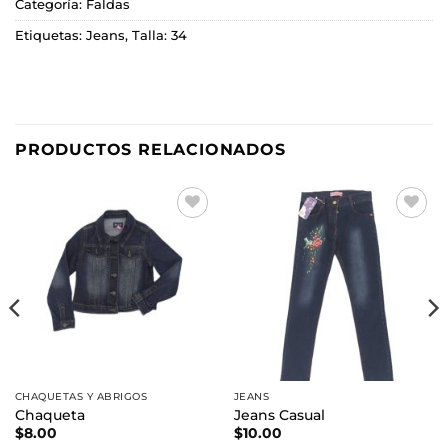
Categoría:
Faldas
Etiquetas:
Jeans
,
Talla: 34
PRODUCTOS RELACIONADOS
Añadir
Añadir
a la
a la
lista de
lista de
deseos
deseos
CHAQUETAS Y ABRIGOS
JEANS
Chaqueta
Jeans Casual
$
8.00
$
10.00